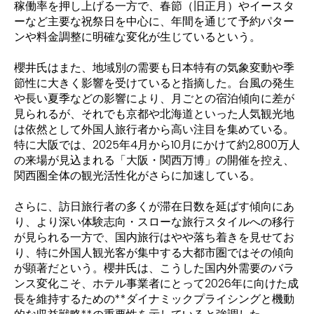
稼働率を押し上げる一方で、春節（旧正月）やイースタ
ーなど主要な祝祭日を中心に、年間を通じて予約パター
ンや料金調整に明確な変化が生じているという。
櫻井氏はまた、地域別の需要も日本特有の気象変動や季
節性に大きく影響を受けていると指摘した。台風の発生
や長い夏季などの影響により、月ごとの宿泊傾向に差が
見られるが、それでも京都や北海道といった人気観光地
は依然として外国人旅行者から高い注目を集めている。
特に大阪では、2025年4月から10月にかけて約2,800万人
の来場が見込まれる「大阪・関西万博」の開催を控え、
関西圏全体の観光活性化がさらに加速している。
さらに、訪日旅行者の多くが滞在日数を延ばす傾向にあ
り、より深い体験志向・スローな旅行スタイルへの移行
が見られる一方で、国内旅行はやや落ち着きを見せてお
り、特に外国人観光客が集中する大都市圏ではその傾向
が顕著だという。櫻井氏は、こうした国内外需要のバラ
ンス変化こそ、ホテル事業者にとって2026年に向けた成
長を維持するための**ダイナミックプライシングと機動