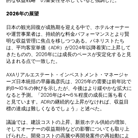
的な収益戦略**の重要性を示していると強調した。
2026年の展望
日本の観光回復が成熟期を迎える中で、ホテルオーナー
や運営事業者は、持続的な料金パフォーマンスとより賢
明な収益管理に焦点を移しつつある。パネリストたち
は、平均客室単価（ADR）が2024年以降着実に上昇して
きたものの、2026年には成長のペースが安定化すると見
込まれる点で一致した。
AXAリアルエステート・インベストメント・マネージャ
ーズ日本統括の早藤義彦氏は、2025年の需要は前年比で
約8〜10％の伸びを示したが、今後はより緩やかな拡大に
なると予測。「2026年は4〜6％程度の成長に落ち着く
と見ています。ADRの継続的な上昇がなければ、収益目
標の達成は難しくなるでしょう」と述べた。
議論では、建設コストの上昇、新規ホテル供給の増加、
そしてオーナーの収益期待などの影響についても取り上
げられた。開発コストの高騰や再開発案件の再始動によ