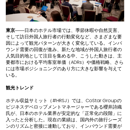
東京
――日本のホテル市場では、季節休暇や自然災害、
そして訪日外国人旅行者の行動変化など、さまざまな要
因によって観光パターンが大きく変化している。インバ
ウンド需要の回復が進み、新たな地域が外国人旅行者の
人気目的地として注目を集める中、こうした動きは、主
要都市における平均客室単価（ADRs）や価格戦略、さら
には市場ポジショニングのあり方に大きな影響を与えて
いる。
観光トレンド
ホテル収益サミット（#HRSJ）では、CoStar Groupの
ビジネスデベロップメントマネージャーである櫻井詩織
氏が、日本のホテル業界が安定的な「正常化の段階」に
入ったと分析した。現在の業績は、国内外の旅行シーズ
ンのリズムと密接に連動しており、インバウンド需要が