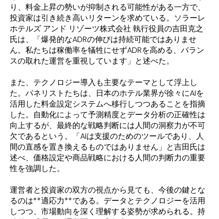
り、料金上昇の勢いが抑制される可能性がある一方で、
投資家は引き続き高いリターンを求めている。ソラーレ
ホテルズ アンド リゾーツ株式会社 執行役員の吉田克之
氏は、「爆発的なADRの伸びは持続可能ではありませ
ん。私たちは稼働率を犠牲にせずADRを高める、バラン
スの取れた運営を重視しています」と述べた。
また、テクノロジー導入も主要なテーマとして浮上し
た。パネリストたちは、日本のホテル業界が徐々にAIを
活用した料金設定システムへ移行しつつあることを指摘
した。自動化によって予測精度とデータ分析の正確性は
向上するが、最終的な戦略判断には人間の洞察力が不可
欠であるという。「AIは支援のためのツールであり、人
間の直感を置き換えるものではありません」と吉田氏は
述べ、価格設定や商品戦略における人間の判断力の重要
性を強調した。
運営者と投資家の双方の視点から見ても、今後の鍵とな
るのは**適応力**である。データとテクノロジーを活用
しつつ、市場動向を深く理解する姿勢が求められる。持